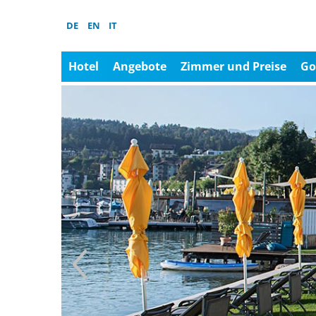
DE
EN
IT
Hotel
Angebote
Zimmer und Preise
Go