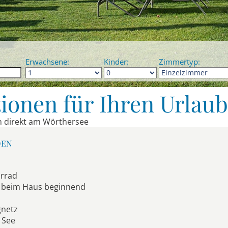
Erwachsene:
Kinder:
Zimmertyp:
ionen für Ihren Urlau
en direkt am Wörthersee
DEN
hrrad
kt beim Haus beginnend
gnetz
 See