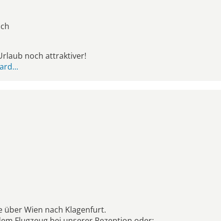
ach
rlaub noch attraktiver!
rd...
ge über Wien nach Klagenfurt.
dem Flugzeug bei unserer Rezeption oder: