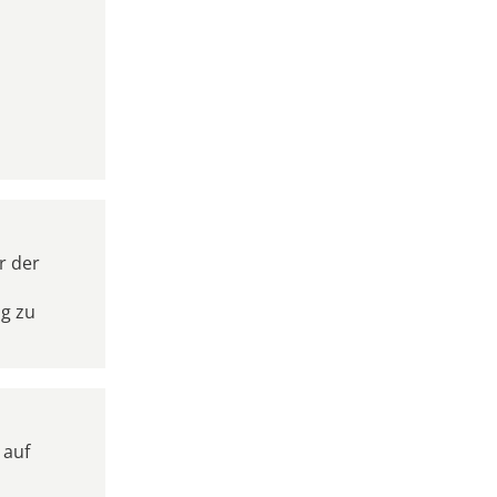
r der
ig zu
 auf