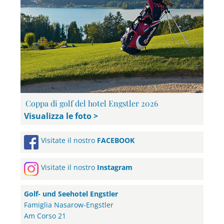
Coppa di golf del hotel Engstler 2026
Visualizza le foto >
Visitate il nostro
FACEBOOK
Visitate il nostro
Instagram
Golf- und Seehotel Engstler
Famiglia Nasarow-Engstler
Am Corso 21