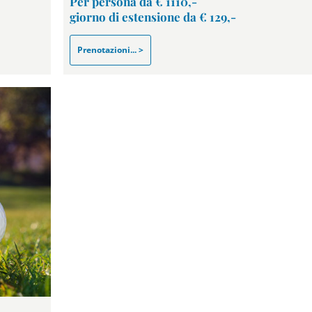
Per persona da € 1110,-
giorno di estensione da € 129,-
Prenotazioni... >