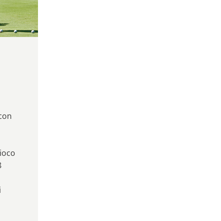
 con
gioco
8
i