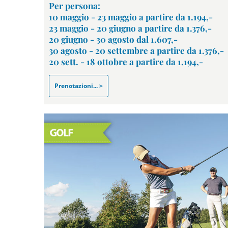
Per persona:
10 maggio - 23 maggio a partire da 1.194,-
23 maggio - 20 giugno a partire da 1.376,-
20 giugno - 30 agosto dal 1.607,-
30 agosto - 20 settembre a partire da 1.376,-
20 sett. - 18 ottobre a partire da 1.194,-
Prenotazioni... >