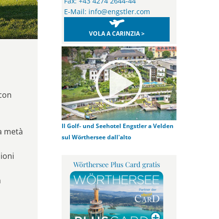
Fax: +43 4274 2644-44
E-Mail:
info@engstler.com
VOLA A CARINZIA >
 con
Il Golf- und Seehotel Engstler a Velden
 a metà
sul Wörthersee dall'alto
ioni
Wörthersee Plus Card gratis
a