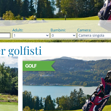
Adulti:
Bambini:
Camera:
r golfisti