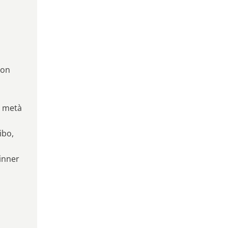
con
a metà
ibo,
dinner